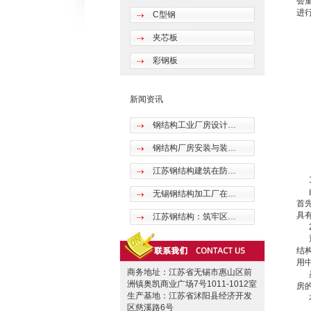
会
进
C型钢
夹芯板
彩钢板
新闻资讯
钢结构工业厂房设计…
钢结构厂房安装与装…
江苏钢结构建筑在防…
1
由
无锡钢结构加工厂在…
首
具
江苏钢结构：筑牢区…
2
通
结
用
商务地址：江苏省无锡市惠山区前
虽
洲镇奥凯商业广场7号1011-1012室
房
生产基地：江苏省沭阳县经济开发
本
区慈溪路6号