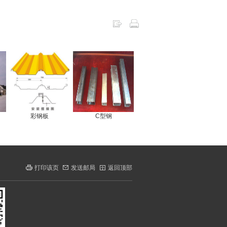
彩钢板
C型钢
打印该页
发送邮局
返回顶部
|
|