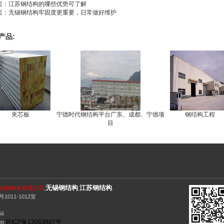
页：江苏钢结构的哪些优势可了解
页：无锡钢结构牢固度更重要，日常做好维护
产品:
夹芯板
宁德时代钢结构平台广东、成都、宁德项
钢结构工程
目
无锡钢结构
江苏钢结构
贤钢结构制造有限公司
,
,
.
11-1012室
56
苏ICP备13063807号
om