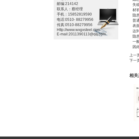
邮编:214142
失
联系人：蔡经理
材
手机：15852819590
隐
电话:0510- 88279956
普
传真:0510-88279956
表
Http://www.wxgxsteel.com
达
E-mail:2011390113@qq.com
隐
一
因
上一
下一
相关